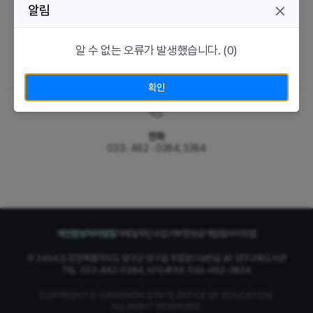
알림
알 수 없는 오류가 발생했습니다. (0)
주소
강원특별자치도 양구군 양구읍 우정로119번길 30
확인
전화
033- 482 - 0284,3284
개인정보처리방침
이메일무단수집거부
정보공개알림
사이트맵
우 24542) 강원특별자치도 양구군 양구읍 우정로119번길 30 양구교육도서관
TEL
033-482-0284, 0704
FAX
033-482-0804
COPYRIGHTⓒ GANGWON STATE OFFICE OF EDUCATION.
ALL RIGHT RESERVED.