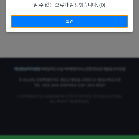
알 수 없는 오류가 발생했습니다. (0)
확인
개인정보처리방침
이메일무단수집거부
행정서비스헌장
정보공개알림
사이트맵
우 25235) 강원특별자치도 횡성군 횡성읍 교항로 32 횡성교육도서관
TEL
033-344-6591
FAX
033-343-6591
COPYRIGHTⓒ GANGWON STATE OFFICE OF EDUCATION.
ALL RIGHT RESERVED.